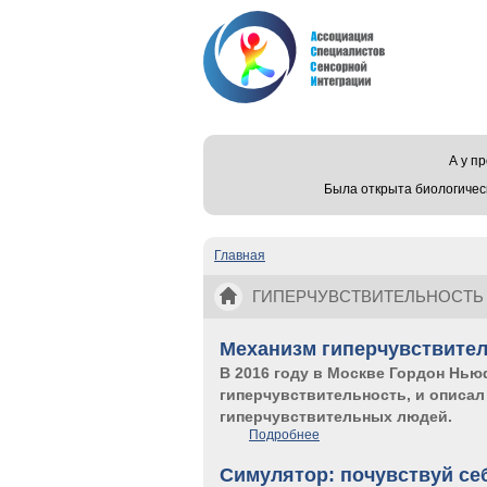
А у 
Была открыта биологичес
Главная
Вы здесь
ГИПЕРЧУВСТВИТЕЛЬНОСТЬ
Механизм гиперчувствите
В 2016 году в Москве Гордон Нью
гиперчувствительность, и описал 
гиперчувствительных людей.
Подробнее
о Механизм гиперчувствит
Симулятор: почувствуй се