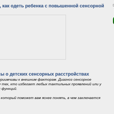
, как одеть ребенка с повышенной сенсорной
ям, как одеть ребенка с повышенной сенсорной чувствительностью
ы о детских сенсорных расстройствах
приимчивы к внешним факторам. Диагноз сенсорное
 тех, кто избегает любых тактильных проявлений или у
х функций.
 который поможет вам яснее понять, в чем заключается
сы о детских сенсорных расстройствах