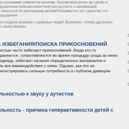
ю программу: симулятор аутизма. Просмотрев ролик, вы сможете
 нарушенным нейровосприятием при контакте с окружающей
 оказаться по-настоящему жутким! Разумеется, нет гарантии, что
 ощущения.
ь сходную реакцию у здоровых людей. Возможно, теперь друзьям и
ь своих близких.
себя аутистом
 ИЗБЕГАНИЯ/ПОИСКА ПРИКОСНОВЕНИЙ
остью часто избегают прикосновений. Когда кто-то
траняются, сопротивляются во время процедур ухода за ними,
одежду, избегают касания определенных материалов и
 все взаимодействия с ними. Однако, как это ни
емонстрировать сильную потребность в глубоком давящем
КСА ИЗБЕГАНИЯ/ПОИСКА ПРИКОСНОВЕНИЙ
льностью к звуку у аутистов
тельностью к звуку у аутистов
льность - причина гиперактивности детей с
тельность - причина гиперактивности детей с аутизмом