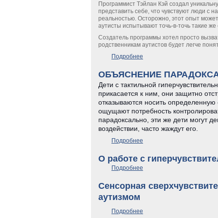
Программист Тэйлан Кэй создал уникальну
представить себе, что чувствуют люди с
реальностью. Осторожно, этот опыт может
аутисты испытывают точь-в-точь такие же
Создатель программы хотел просто вызват
родственникам аутистов будет легче понят
Подробнее
о Симулятор: почувствуй 
ОБЪЯСНЕНИЕ ПАРАДОКСА
Дети с тактильной гиперчувствительн
прикасается к ним, они защитно отс
отказываются носить определенную 
ощущают потребность контролировать
парадоксально, эти же дети могут д
воздействии, часто жаждут его.
Подробнее
о ОБЪЯСНЕНИЕ ПАРАДО
О работе с гиперчувствите
Подробнее
о О работе с гиперчувстви
Сенсорная сверхчувствите
аутизмом
Подробнее
о Сенсорная сверхчувстви