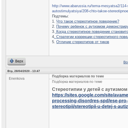
http://www.abarussia.ru/
tema-mesyatsa2/
114-
autostimulyatsiya/
208-chto-takoe-stereotipno
Подтемы:
1.
Что такое стереотипное поведение?
2.
Почему ребенок с аутизмом демонстрир
3.
Когда стереотипное поведение становит
4
. Стратегии коррекции стереотипного пов
5.
Отличие стереотипов от тиков
Верх
Во
Втр, 28/04/2020 - 13:47
Подборка материалов по теме
Enenkova
Подборка материалов по теме
Стереотипии у детей с аутизмо
https://sites.google.com/site/ava
processing-disordres-spd/ese-pro
stereotipii/stereotipii-u-detej-s-au