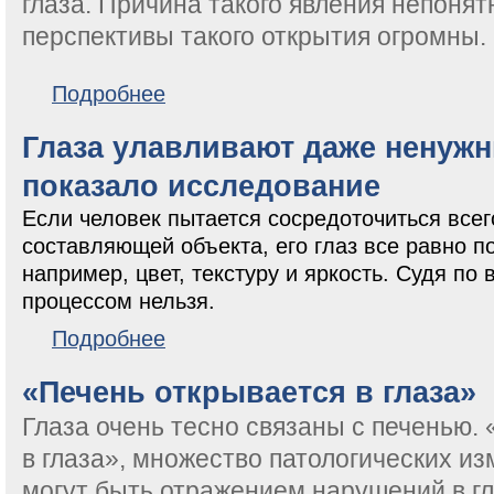
глаза. Причина такого явления непонят
перспективы такого открытия огромны.
о Барабанные перепонки двигаются синхронно с гл
Подробнее
Глаза улавливают даже ненужн
показало исследование
Если человек пытается сосредоточиться всег
составляющей объекта, его глаз все равно п
например, цвет, текстуру и яркость. Судя по
процессом нельзя.
о Глаза улавливают даже ненужные детали, показ
Подробнее
«Печень открывается в глаза»
Глаза очень тесно связаны с печенью.
в глаза», множество патологических и
могут быть отражением нарушений в гл