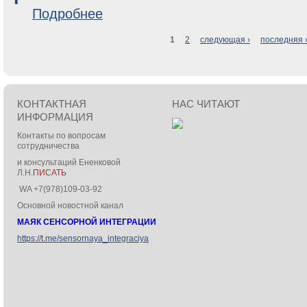
о Движения глаз влияют на процесс принятия реш
Подробнее
1
2
следующая ›
последняя 
Страницы
КОНТАКТНАЯ
НАС ЧИТАЮТ
ИНФОРМАЦИЯ
Контакты по вопросам
сотрудничества
и консультаций Ененковой
Л.Н.
ПИСАТЬ
WA +7(978)109-03-92
Основной новостной канал
МАЯК СЕНСОРНОЙ ИНТЕГРАЦИИ
https://t.me/sensornaya_integraciya