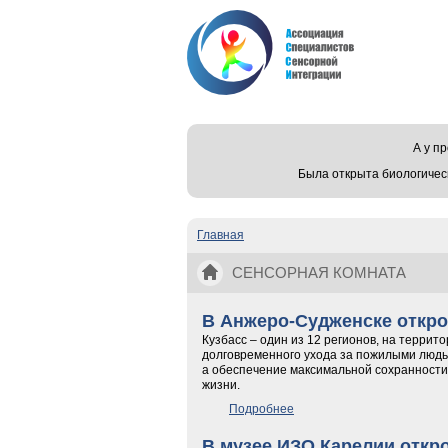
А у 
Была открыта биологичес
Главная
Вы здесь
СЕНСОРНАЯ КОМНАТА
В Анжеро-Судженске откро
Кузбасс – один из 12 регионов, на терри
долговременного ухода за пожилыми людьм
а обеспечение максимальной сохранности 
жизни.
Подробнее
о В Анжеро-Судженске от
В музее ИЗО Карелии откр