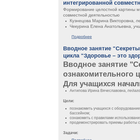
интегрированной совмест
Формирование целостной картины м
совместной деятельностью
Кузнецова Марина Викторовна,
п
Чекурина Елена Анатольевна,
уч
Подробнее
о Формирование целостно
Вводное занятие "Секреты
цикла "Здоровье – это зд
Вводное занятие "
ознакомительного ц
Для учащихся начал
Антипова Ирина Вячеславовна,
педаго
Цели:
познакомить учащихся с оборудование
бассейном;
ознакомить с правилами использовани
продемонстрировать приемы работы с
Задачи: