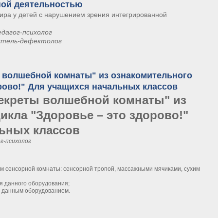
ной деятельностью
ира у детей с нарушением зрения интегрированной
едагог-психолог
итель-дефектолог
й картины мира у детей с нарушением зрения интегрированной совместной 
 волшебной комнаты" из ознакомительного
орово!" Для учащихся начальных классов
Секреты волшебной комнаты" из
икла "Здоровье – это здорово!"
ьных классов
г-психолог
м сенсорной комнаты: сенсорной тропой, массажными мячиками, сухим
я данного оборудования;
 данным оборудованием.