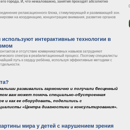
его города. И, что немаловажно, занятия проходят абсолютно
оединение релаксационного блока, стимулирующей и развивающей зон.
нировки на координацию, концентрацию внимания, развитие органов
ервая бесплатная сенсорная комната для «особенных» малышей
 используют интерактивные технологии в
измом
онтактов и отсутствие коммуникативных навыков затрудняют
тического спектра в реабилитационный процесс. Поэтому специалисты
чайший путь к сердцу ребёнка, используя эффективные методики с
отдельности.
ты используют интерактивные технологии в социализации детей с аутизмом
ата?
алыши развивались гармонично и получали бесценный
том вам может помочь специально-обустроенная
е и как ее оборудовать, поделились с
ециалисты «Центра диагностики и консультирования».
мната?
артины мира у детей с нарушением зрения