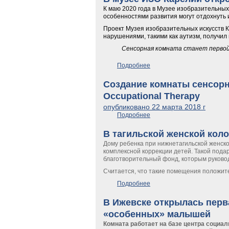
К маю 2020 года в Музее изобразительных 
особенностями развития могут отдохнуть и
Проект Музея изобразительных искусств 
нарушениями, такими как аутизм, получил
Сенсорная комната станет первой
Подробнее
о В музее ИЗО Карелии от
Создание комнаты сенсорн
Occupational Therapy
опубликовано 22 марта 2018 г
Подробнее
о Создание комнаты сенсо
В тагильской женской кол
Дому ребенка при нижнетагильской женск
комплексной коррекции детей. Такой под
благотворительный фонд, которым руково
Считается, что такие помещения положит
Подробнее
о В тагильской женской к
В Ижевске открылась перв
«особенных» малышей
Комната работает на базе центра социал