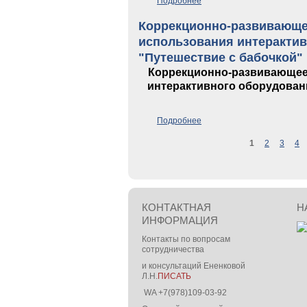
Подробнее
о Вводное занятие "Секре
Коррекционно-развивающее
использования интеракти
"Путешествие с бабочкой"
Коррекционно-развивающее 
интерактивного оборудован
Подробнее
о Коррекционно-развивающ
бабочкой"
1
2
3
4
Страницы
КОНТАКТНАЯ
Н
ИНФОРМАЦИЯ
Контакты по вопросам
сотрудничества
и консультаций Ененковой
Л.Н.
ПИСАТЬ
WA +7(978)109-03-92