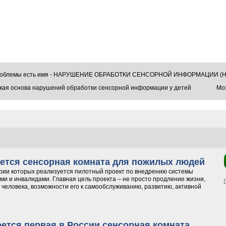
проблемы есть имя - НАРУШЕНИЕ ОБРАБОТКИ СЕНСОРНОЙ ИНФОРМАЦИИ (Н
кая основа нарушений обработки сенсорной информации у детей
Моз
ется сенсорная комната для пожилых людей
тории которых реализуется пилотный проект по внедрению системы
и и инвалидами. Главная цель проекта – не просто продление жизни,
человека, возможности его к самообслуживанию, развитию, активной
кроется сенсорная комната для пожилых людей
оется первая в России сенсорная комната