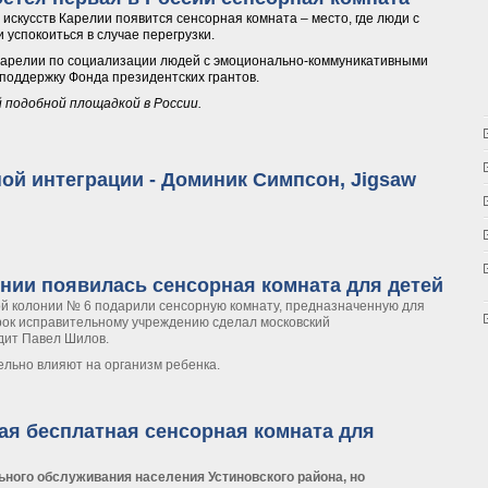
искусств Карелии появится сенсорная комната – место, где люди с
 успокоиться в случае перегрузки.
Карелии по социализации людей с эмоционально-коммуникативными
 поддержку Фонда президентских грантов.
 подобной площадкой в России.
кроется первая в России сенсорная комната
ой интеграции - Доминик Симпсон, Jigsaw
рной интеграции - Доминик Симпсон, Jigsaw Occupational Therapy
онии появилась сенсорная комната для детей
ой колонии № 6 подарили сенсорную комнату, предназначенную для
арок исправительному учреждению сделал московский
дит Павел Шилов.
ельно влияют на организм ребенка.
олонии появилась сенсорная комната для детей
ая бесплатная сенсорная комната для
ьного обслуживания населения Устиновского района, но