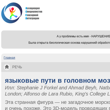
А у проблемы есть имя - НАРУШЕ
Была открыта биологическая основа нарушений обработ
Главная
Вы здесь
РЕЧЬ
языковые пути в головном моз
Илл: Stephanie J Forkel and Ahmad Beyh, Natbra
London; Alfonso de Lara Rubio, King’s College 
Эта странная фигура — не загадочное морск
и очень похоже. Это 3D-модель проводящих 