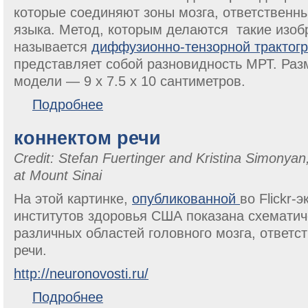
которые соединяют зоны мозга, ответственны
языка. Метод, которым делаются такие изоб
называется
диффузионно-тензорной трактог
представляет собой разновидность МРТ. Ра
модели — 9 x 7.5 x 10 сантиметров.
о языковые пути в головном мозге
Подробнее
коннектом речи
Credit: Stefan Fuertinger and Kristina Simonyan
at Mount Sinai
На этой картинке,
опубликованной
во Flickr-
институтов здоровья США показана схематич
различных областей головного мозга, ответс
речи.
http://neuronovosti.ru/
о коннектом речи
Подробнее