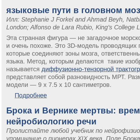
языковые пути в головном моз
Илл: Stephanie J Forkel and Ahmad Beyh, Natbra
London; Alfonso de Lara Rubio, King’s College 
Эта странная фигура — не загадочное морск
и очень похоже. Это 3D-модель проводящих 
которые соединяют зоны мозга, ответственны
языка. Метод, которым делаются такие изоб
называется
диффузионно-тензорной трактог
представляет собой разновидность МРТ. Ра
модели — 9 x 7.5 x 10 сантиметров.
о языковые пути в головном мозге
Подробнее
Брока и Вернике мертвы: врем
нейробиологию речи
Пролистайте любой учебник по нейрофизио
упоминание
о пионерах XIX века, Поле Брока