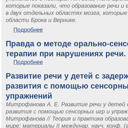
которые показали, что образование речи и 
в двух отдельных областях мозга, которые 
области Брока и Вернике.
о Брока и Вернике мертвы: время переписать нейр
Подробнее
Правда о методе орально-сен
терапии при нарушениях речи.
о Правда о методе орально-сенсорно-моторной те
Подробнее
Развитие речи у детей с задер
развития с помощью сенсорны
упражнений
Митрофанова А. Е. Развитие речи у детей 
развития с помощью сенсорных игр и упражне
Митрофанова // Теория и практика образов
мире: материалы II междунар. науч. конф. 