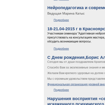
Нейропедагогика и соврем
Ведущая Марина Катыс
Подробнее
о Нейропедагогика и совр
18-21.04-2015 г в Красноя
Участникам семинара "Адаптивная нейроп
присутствовать на консультациях мастера,
обсудить возникающие вопросы.
Подробнее
о 18-21.04-2015 г в Красн
С Днем рождения,Борис Ал
Сегодня мы от души поздравляем Архипов
Спасибо Вам за эксклюзивные знания и м
Желаем Вам крепкого здоровья на долгие 
Мы с огромным удовольствем представля
Функциональная организация уровней вне
Подробнее
о С Днем рождения,Борис 
Нарушения восприятия «се
искаженного психического