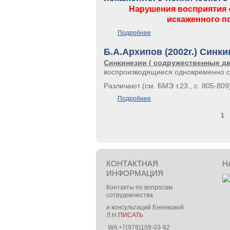
Нарушения восприятия 
искаженного п
Подробнее
о Нарушения восприятия «
Б.А.Архипов (2002г.) Синки
Синкинезии ( содружественные дв
воспроизводящиеся одновременно с
Различают (см. БМЭ т.23., с. 805-80
Подробнее
о Б.А.Архипов (2002г.) Син
1
Страницы
КОНТАКТНАЯ
Н
ИНФОРМАЦИЯ
Контакты по вопросам
сотрудничества
и консультаций Ененковой
Л.Н.
ПИСАТЬ
WA +7(978)109-03-92