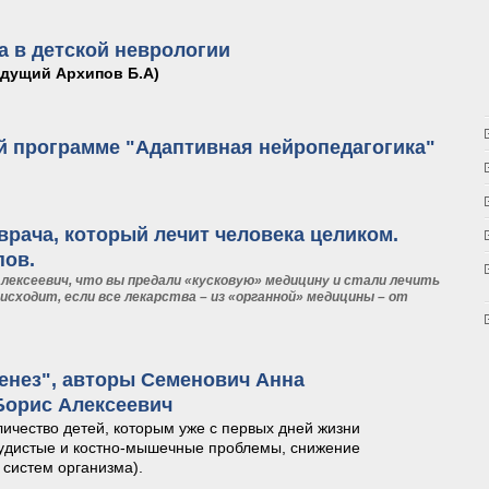
а в детской неврологии
ведущий Архипов Б.А)
оза в детской неврологии
й программе "Адаптивная нейропедагогика"
кой программе "Адаптивная нейропедагогика"
врача, который лечит человека целиком.
пов.
Алексеевич, что вы предали «кусковую» медицину и стали лечить
исходит, если все лекарства – из «органной» медицины – от
» врача, который лечит человека целиком. Зовут доктора Борис Архипов.
енез", авторы Семенович Анна
Борис Алексеевич
личество детей, которым уже с первых дней жизни
удистые и костно-мышечные проблемы, снижение
 систем организма).
огенез", авторы Семенович Анна Владимировна и Архипов Борис Алексеевич