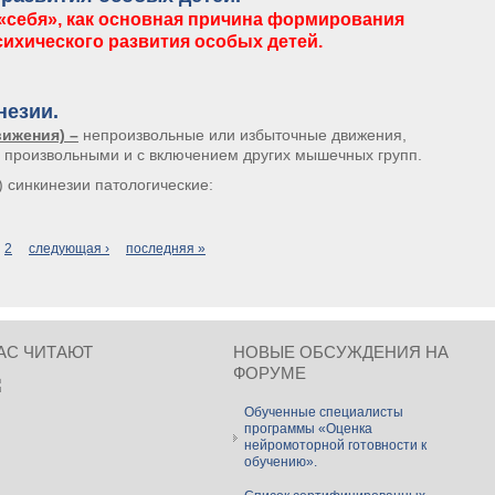
«себя», как основная причина формирования
сихического развития особых детей.
себя», как основная причина формирования искаженного психического разви
незии.
ижения) –
непроизвольные или избыточные движения,
 произвольными и с включением других мышечных групп.
9) синкинезии патологические:
кинезии.
2
следующая ›
последняя »
АС ЧИТАЮТ
НОВЫЕ ОБСУЖДЕНИЯ НА
ФОРУМЕ
Обученные специалисты
программы «Оценка
нейромоторной готовности к
обучению».