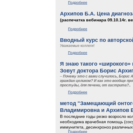
Подробнее
о Умер Б.А.Архипов
Архипов Б.А. Цена диагноз
(распечатка вебинара 09.10.14г. 
Подробнее
о Архипов Б.А. Цена диагн
Вводный курс по авторско
Уважаемые коллеги!
Подробнее
о Вводный курс по авторс
Я знаю такого «широкого» 
Зовут доктора Борис Архи
–
Почему это с вами случилось, Борис 
граждан целиком? И как это вообще про
простуды, для печени, от гастрита?..
Подробнее
о Я знаю такого «широкого
метод "Замещающий онтог
Владимировна и Архипов 
В последние годы резко возросло ко
необходима врачебная помощь (сос
иммунитета, десинхроноз различных
Подробнее
о метод "Замещающий онт