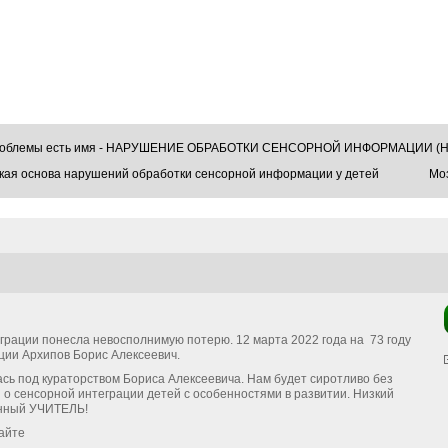
проблемы есть имя - НАРУШЕНИЕ ОБРАБОТКИ СЕНСОРНОЙ ИНФОРМАЦИИ (Н
кая основа нарушений обработки сенсорной информации у детей
Моз
грации понесла невосполнимую потерю. 12 марта 2022 года на 73 году
ции Архипов Борис Алексеевич.
сь под кураторством Бориса Алексеевича. Нам будет сиротливо без
о сенсорной интеграции детей с особенностями в развитии. Низкий
енный УЧИТЕЛЬ!
сайте