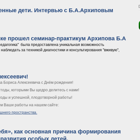
енные дети. Интервью с Б.А.Архиповым
еменные дети. Интервью с Б.А.Архиповым
рске прошел семинар-практикум Архипова Б.А
едагогика" была предоставлена уникальная возможность
 наблюдать за техникой диагностики и консультирования "вживую",
оярске прошел семинар-практикум Архипова Б.А
ексеевич!
а Бориса Алексеевича с Днём рождения!
етоды, которыми Вы щедро делитесь с нами!
годы и успешной, плодотворной работы!
ем Ваши работы на нашем сайте:
шнего пространства.
Алексеевич!
бя», как основная причина формирования
 развития особых детей.