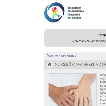
А у 
Была открыта биологичес
Главная
»
тактильное
Вы здесь
У ЛЮДЕЙ С МАЛЕНЬКИМИ П
Люд
чувс
Мак
пра
муж
лучш
оста
сту
спо