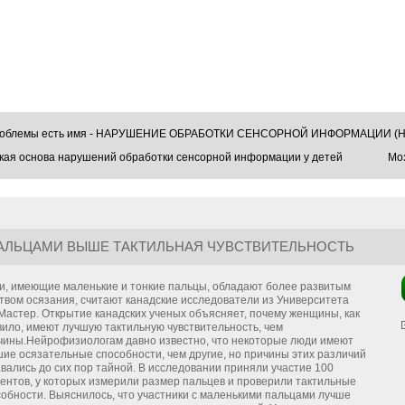
проблемы есть имя - НАРУШЕНИЕ ОБРАБОТКИ СЕНСОРНОЙ ИНФОРМАЦИИ (Н
кая основа нарушений обработки сенсорной информации у детей
Моз
АЛЬЦАМИ ВЫШЕ ТАКТИЛЬНАЯ ЧУВСТВИТЕЛЬНОСТЬ
и, имеющие маленькие и тонкие пальцы, обладают более развитым
твом осязания, считают канадские исследователи из Университета
Мастер. Открытие канадских ученых объясняет, почему женщины, как
вило, имеют лучшую тактильную чувствительность, чем
чины.Нейрофизиологам давно известно, что некоторые люди имеют
ие осязательные способности, чем другие, но причины этих различий
вались до сих пор тайной. В исследовании приняли участие 100
дентов, у которых измерили размер пальцев и проверили тактильные
собности. Выяснилось, что участники с маленькими пальцами лучше