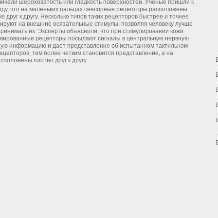
личали шероховатость или гладкость поверхностей. Ученые пришли к
оду, что на маленьких пальцах сенсорные рецепторы расположены
е друг к другу. Несколько типов таких рецепторов быстрее и точнее
гируют на внешние осязательные стимулы, позволяя человеку лучше
принимать их. Эксперты объяснили, что при стимулировании кожи
ивированные рецепторы посылают сигналы в центральную нервную
вшую информацию и дает представление об испытанном тактильном
цепторов, тем более четким становится представление, а на
положены плотно друг к другу.