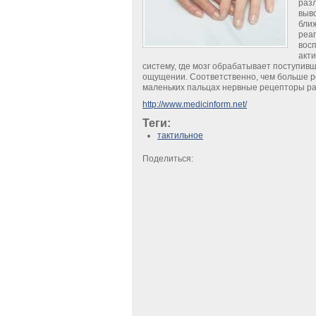
раз
выв
ближ
реа
вос
акт
систему, где мозг обрабатывает поступи
ощущении. Соответственно, чем больше ре
маленьких пальцах нервные рецепторы рас
http://www.medicinform.net/
Теги:
тактильное
Поделиться: