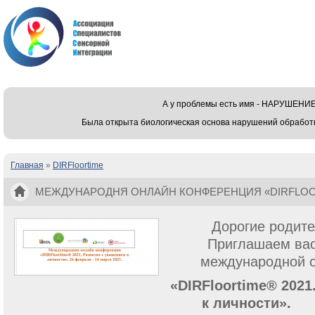
А у проблемы есть имя - НАРУШЕ
Была открыта биологическая основа нарушений обработ
Главная
»
DIRFloortime
Вы здесь
МЕЖДУНАРОДНЯ ОНЛАЙН КОНФЕРЕНЦИЯ «DIRFLOORT
УВАЖЕНИЕМ К ЛИЧНОСТИ».
Дорогие родите
Приглашаем вас
международной 
«DIRFloortime® 2021
к личности».