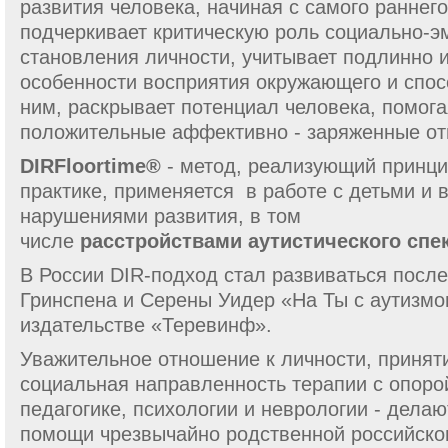
развития человека, начиная с самого раннего
подчеркивает критическую роль социально-э
становления личности, учитывает подлинно
особенности восприятия окружающего и спос
ним, раскрывает потенциал человека, помог
положительные аффективно - заряженные от
DIRFloortime
®
- метод, реализующий принци
практике, применяется в работе с детьми и
нарушениями развития, в том
числе
расстройствами
аутистического спек
В России DIR-подход стал развиваться посл
Гринспена и Серены Уидер «На Ты с аутизмом
издательстве «Теревинф».
Уважительное отношение к личности, приняти
социальная направленность терапии с опорой
педагогике, психологии и неврологии - дел
помощи чрезвычайно родственной российско