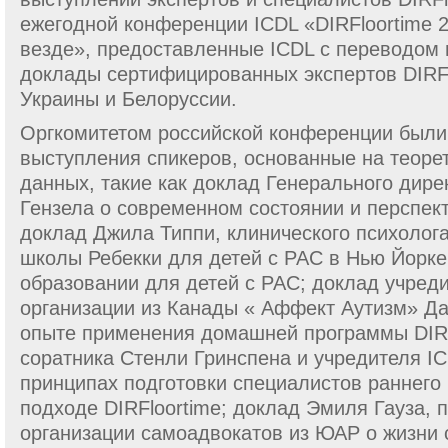
ежегодной конференции ICDL «DIRFloortime 20
везде», предоставленные ICDL с переводом н
доклады сертифицированных экспертов DIRFl
Украины и Белоруссии.
Оргкомитетом российской конференции были
выступления спикеров, основанные на теорет
данных, такие как доклад Генерального дир
Гензела о современном состоянии и перспект
доклад Джила Типпи, клинического психолога
школы Ребекки для детей с РАС в Нью Йорк
образовании для детей с РАС; доклад учред
организации из Канады « Аффект Аутизм» Да
опыте применения домашней программы DIRF
соратника Стенли Гринспена и учредителя I
принципах подготовки специалистов раннего
подходе DIRFloortimе; доклад Эмиля Гауза, 
организации самоадвокатов из ЮАР о жизни с