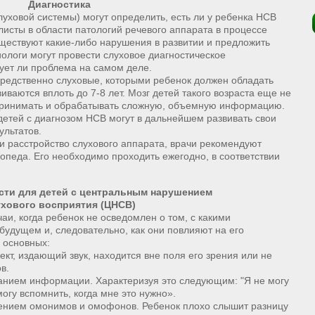
Диагностика
луховой системы) могут определить, есть ли у ребенка НСВ
алисты в области патологий речевого аппарата в процессе
уществуют какие-либо нарушения в развитии и предложить
ологи могут провести слуховое диагностическое
ует ли проблема на самом деле.
редственно слуховые, которыми ребенок должен обладать
виваются вплоть до 7-8 лет. Мозг детей такого возраста еще не
спринимать и обрабатывать сложную, объемную информацию.
 детей с диагнозом НСВ могут в дальнейшем развивать свои
ультатов.
ли расстройство слухового аппарата, врачи рекомендуют
опеда. Его необходимо проходить ежегодно, в соответствии
ти для детей с центральным нарушением
хового восприятия (ЦНСВ)
и, когда ребенок не осведомлен о том, с какими
будущем и, следовательно, как они повлияют на его
 основных:
кт, издающий звук, находится вне поля его зрения или не
в.
анием информации. Характеризуя это следующим: "Я не могу
могу вспомнить, когда мне это нужно».
ением омонимов и омофонов. Ребенок плохо слышит разницу