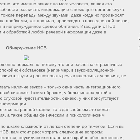
естно, что именно влияет на мозг человека, лишая его
собности различать информацию с помощью органов слуха.
тонкие перепады между звуками, даже когда их произносят
ода проблемы, как правило, происходят в повседневной жизни,
й и непринужденной средой обитания. Итак, дети с НСВ
м и обработкой любой речевой информации даже в
Обнаружение НСВ
ершенно нормально, потому что они распознают различные
в спокойной обстановке (например, в звукоизоляционной
азличать звуки и распознавать речь в идеальных условиях, не
вать наличие звуков – только одна часть интеграционного
ховой системе. Таким образом, у большинства детей с
слуховой чувствительности, однако, у них присутствуют
 информации.
яются на ранней стадии, то в дальнейшем это может
тия, а также общим физическим и психологическим
по шкале сложности от легкой степени до тяжелой. Если вы
 НСВ, вам стоит рассмотреть следующие вопросы:
ается, неусидчив или становится крайне обеспокоенным,