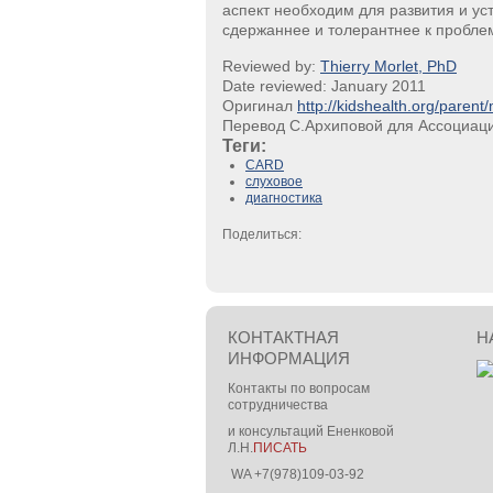
аспект необходим для развития и у
сдержаннее и толерантнее к пробле
Reviewed by:
Thierry Morlet, PhD
Date reviewed: January 2011
Оригинал
http://kidshealth.org/parent/
Перевод С.Архиповой для Ассоциаци
Теги:
CARD
слуховое
диагностика
Поделиться:
КОНТАКТНАЯ
Н
ИНФОРМАЦИЯ
Контакты по вопросам
сотрудничества
и консультаций Ененковой
Л.Н.
ПИСАТЬ
WA +7(978)109-03-92