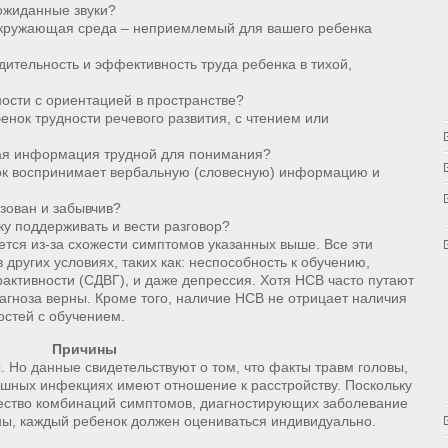
ожиданные звуки?
ужающая среда – неприемлемый для вашего ребенка
ельность и эффективность труда ребенка в тихой,
сти с ориентацией в пространстве?
к трудности речевого развития, с чтением или
я информация трудной для понимания?
 воспринимает вербальную (словесную) информацию и
ован и забывчив?
 поддерживать и вести разговор?
тся из-за схожести симптомов указанных выше. Все эти
 других условиях, таких как: неспособность к обучению,
активности (СДВГ), и даже депрессия. Хотя НСВ часто путают
иагноза верны. Кроме того, наличие НСВ не отрицает наличия
остей с обучением.
Причины
 Но данные свидетельствуют о том, что факты травм головы,
ушных инфекциях имеют отношение к расстройству. Поскольку
ество комбинаций симптомов, диагностирующих заболевание
ны, каждый ребенок должен оцениваться индивидуально.