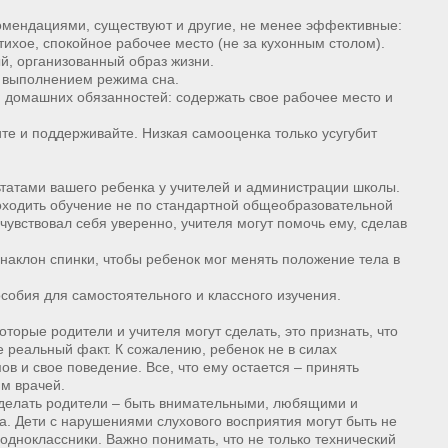
мендациями, существуют и другие, не менее эффективные:
ихое, спокойное рабочее место (не за кухонным столом).
й, организованный образ жизни.
 выполнением режима сна.
 домашних обязанностей: содержать свое рабочее место и
те и поддерживайте. Низкая самооценка только усугубит
ьтатами вашего ребенка у учителей и администрации школы.
ходить обучение не по стандартной общеобразовательной
чувствовал себя уверенно, учителя могут помочь ему, сделав
наклон спинки, чтобы ребенок мог менять положение тела в
обия для самостоятельного и классного изучения.
торые родители и учителя могут сделать, это признать, что
 реальный факт. К сожалению, ребенок не в силах
в и свое поведение. Все, что ему остается – принять
м врачей.
 сделать родители – быть внимательными, любящими и
а. Дети с нарушениями слухового восприятия могут быть не
дноклассники. Важно понимать, что не только технический