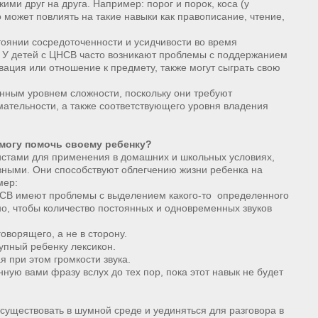
ми друг на друга. Например: порог и порок, коса (у
о может повлиять на такие навыки как правописание, чтение,
тоянии сосредоточенности и усидчивости во время
д. У детей с ЦНСВ часто возникают проблемы с поддержанием
вация или отношение к предмету, также могут сыграть свою
нным уровнем сложности, поскольку они требуют
мательности, а также соответствующего уровня владения
 могу помочь своему ребенку?
стами для применения в домашних и школьных условиях,
ными. Они способствуют облегчению жизни ребенка на
мер:
НСВ имеют проблемы с выделением какого-то определенного
но, чтобы количество постоянных и одновременных звуков
говорящего, а не в сторону.
тупный ребенку лексикон.
я при этом громкости звука.
ную вами фразу вслух до тех пор, пока этот навык не будет
 существовать в шумной среде и уединяться для разговора в