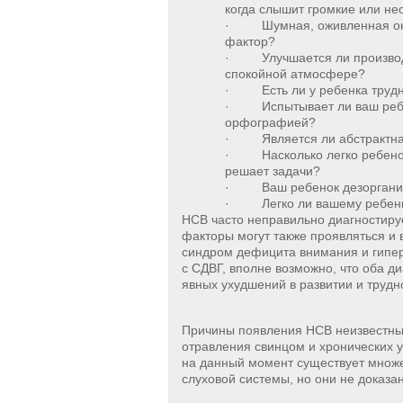
когда слышит громкие или не
· Шумная, оживленная окр
фактор?
· Улучшается ли производит
спокойной атмосфере?
· Есть ли у ребенка трудно
· Испытывает ли ваш ребено
орфографией?
· Является ли абстрактна
· Насколько легко ребенок
решает задачи?
· Ваш ребенок дезорганиз
· Легко ли вашему ребенку
НСВ часто неправильно диагностируе
факторы могут также проявляться и в
синдром дефицита внимания и гипер
с СДВГ, вполне возможно, что оба д
явных ухудшений в развитии и трудн
Причины появления НСВ неизвестны.
отравления свинцом и хронических 
на данный момент существует множ
слуховой системы, но они не доказа