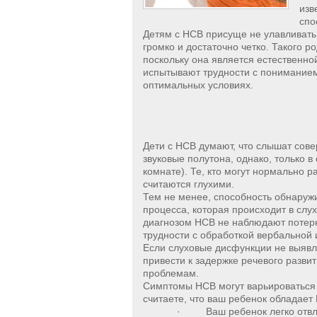
изв
спо
Детям с НСВ присуще не улавливать 
громко и достаточно четко. Такого р
поскольку она является естественно
испытывают трудности с понимание
оптимальных условиях.
Дети с НСВ думают, что слышат сов
звуковые полутона, однако, только 
комнате). Те, кто могут нормально р
считаются глухими.
Тем не менее, способность обнаружи
процесса, которая происходит в слу
диагнозом НСВ не наблюдают потерю 
трудности с обработкой вербальной
Если слуховые дисфункции не выявл
привести к задержке речевого разви
проблемам.
Симптомы НСВ могут варьироваться 
считаете, что ваш ребенок обладает
· Ваш ребенок легко отвлек