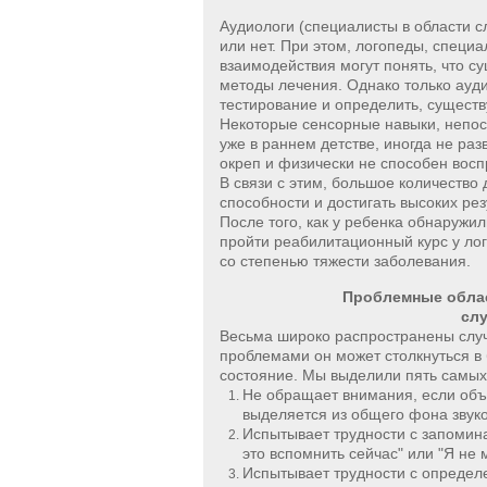
Аудиологи (специалисты в области с
или нет. При этом, логопеды, специ
взаимодействия могут понять, что с
методы лечения. Однако только ауди
тестирование и определить, существ
Некоторые сенсорные навыки, непос
уже в раннем детстве, иногда не раз
окреп и физически не способен во
В связи с этим, большое количество
способности и достигать высоких рез
После того, как у ребенка обнаружи
пройти реабилитационный курс у лог
со степенью тяжести заболевания.
Проблемные облас
слу
Весьма широко распространены случа
проблемами он может столкнуться в 
состояние. Мы выделили пять самых
Не обращает внимания, если объе
выделяется из общего фона звуко
Испытывает трудности с запомин
это вспомнить сейчас" или "Я не 
Испытывает трудности с определ