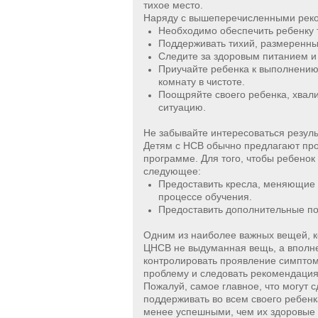
тихое место.
Наряду с вышеперечисленными реко
Необходимо обеспечить ребенку т
Поддерживать тихий, размеренны
Следите за здоровым питанием и
Приучайте ребенка к выполнению
комнату в чистоте.
Поощряйте своего ребенка, хвали
ситуацию.
Не забывайте интересоваться резул
Детям с НСВ обычно предлагают про
программе. Для того, чтобы ребенок 
следующее:
Предоставить кресла, меняющие 
процессе обучения.
Предоставить дополнительные пос
Одним из наиболее важных вещей, ко
ЦНСВ не выдуманная вещь, а вполне
контролировать проявление симптомо
проблему и следовать рекомендация
Пожалуй, самое главное, что могут
поддерживать во всем своего ребенк
менее успешными, чем их здоровые о