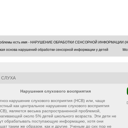
проблемы есть имя - НАРУШЕНИЕ ОБРАБОТКИ СЕНСОРНОЙ ИНФОРМАЦИИ (Н
кая основа нарушений обработки сенсорной информации у детей
Моз
 СЛУХА
Нарушения слухового восприятия
гноз нарушение слухового восприятия (НСВ) или, чаще
естный как центральное нарушение слухового восприятия
СВ), является весьма распространенной проблемой,
рагивающей около 5% детей школьного возраста. Эти дети не
ут обрабатывать поступающую информацию, хотя они
шат таким же образом, как и другие. Ученым до сих пор не