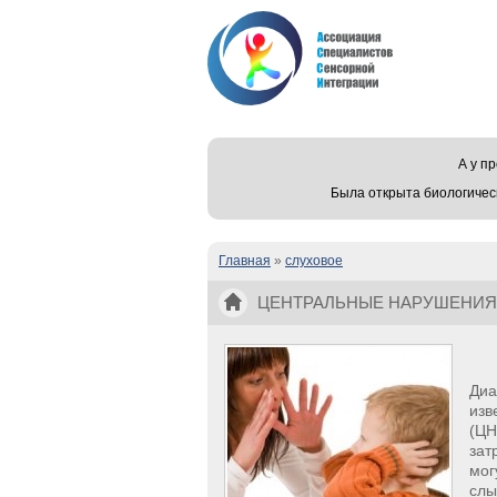
А у 
Была открыта биологичес
Главная
»
слуховое
Вы здесь
ЦЕНТРАЛЬНЫЕ НАРУШЕНИЯ
Диа
изв
(ЦН
зат
мог
слы