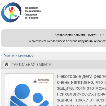
А у проблемы есть имя - НАРУШЕ
Была открыта биологическая основа нарушений обработ
Главная
»
тактильное
Вы здесь
ТАКТИЛЬНАЯ ЗАЩИТА.
Некоторые дети реаг
очень негатив­но, что
защите, хотя это мож
психологических прич
зависит также от нес
справиться с непри­