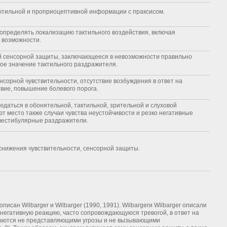
ктильной и проприоцептивной информации с праксисом.
определять локализацию тактильного воздействия, включая
 возможности.
й сенсорной защиты, заключающееся в невозможности правильно
ое значение тактильного раздражителя.
нсорной чувствительности, отсутствие возбуждения в ответ на
вие, повышение болевого порога.
даться в обонятельной, тактильной, зрительной и слуховой
т место также случаи чувства неустойчивости и резко негативные
 вестибулярные раздражители.
снижения чувствительности, сенсорной защиты.
сан Wilbarger и Wilbarger (1990, 1991). Wilbargerи Wilbarger описали
негативную реакцию, часто сопровождающуюся тревогой, в ответ на
таются не представляющими угрозы и не вызывающими