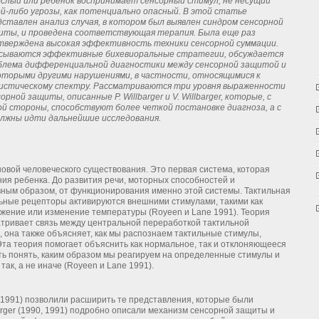
ослый или ребенок воспринимает сенсорный стимул, не несущий
ой-либо угрозы, как потенциально опасный. В этой статье
дставлен анализ случая, в котором был выявлен синдром сенсорной
иты, и проведена соответствующая терапия. Была еще раз
тверждена высокая эффективность техники сенсорной суммации.
сываются эффективные бихевиоральные стратегии, обсуждается
блема дифференциальной диагностики между сенсорной защитой и
оторыми другими нарушениями, в частности, относящимися к
истическому спектру. Рассматриваются три уровня выраженности
сорной защиты, описанные
P.
Willbarger
u
V.
Willbarger
, которые, с
ой стороны, способствуют более четкой постановке диагноза, а с
олжны идти дальнейшие исследования.
новой человеческого существования. Это первая система, которая
ия ребенка. До развития речи, моторных способностей и
вным образом, от функционирования именно этой системы. Тактильная
льные рецепторы активируются внешними стимулами, такими как
ажение или изменение температуры (Royeen и Lane 1991). Теория
атривает связь между центральной переработкой тактильной
 она также объясняет, как мы распознаем тактильные стимулы,
та теория помогает объяснить как нормальное, так и отклоняющееся
ть понять, каким образом мы реагируем на определенные стимулы и
ак, а не иначе (Royeen и Lane 1991).
, 1991) позволили расширить те представления, которые были
barger (1990, 1991) подробно описали механизм сенсорной защиты и