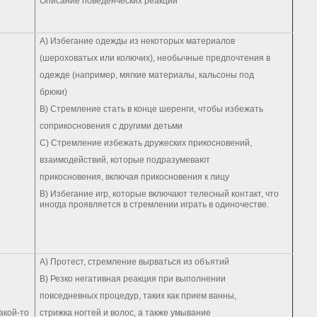
Описание поведенческих реакций
А) Избегание одежды из некоторых материалов
(шероховатых или колючих), необычные предпочтения в
одежде (например, мягкие материалы, кальсоны под
брюки)
В) Стремление стать в конце шеренги, чтобы избежать
соприкосновения с другими детьми
С) Стремление избежать дружеских прикосновений,
взаимодействий, которые подразумевают
прикосновения, включая прикосновения к лицу
В) Избегание игр, которые включают телесный контакт, что
иногда проявляется в стремлении играть в одиночестве.
А) Протест, стремление вырваться из объятий
В) Резко негативная реакция при выполнении
повседневных процедур, таких как прием ванны,
акой-то
стрижка ногтей и волос, а также умывание