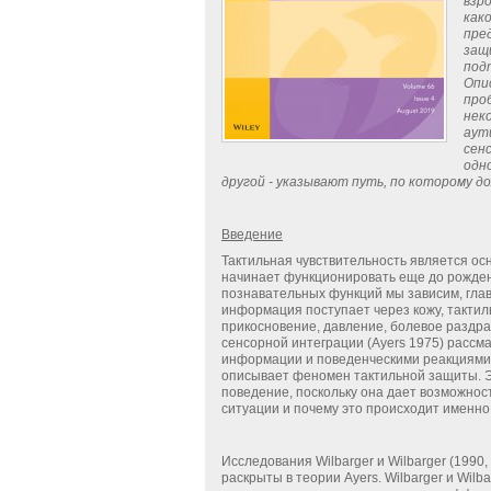
взр
как
пре
защ
под
Опи
про
нек
аут
сен
одн
другой - указывают путь, по которому д
Введение
Тактильная чувствительность является ос
начинает функционировать еще до рожден
познавательных функций мы зависим, гла
информация поступает через кожу, такти
прикосновение, давление, болевое раздр
сенсорной интеграции (Ayers 1975) рассм
информации и поведенческими реакциями,
описывает феномен тактильной защиты. Э
поведение, поскольку она дает возможнос
ситуации и почему это происходит именно т
Исследования Wilbarger и Wilbarger (1990
раскрыты в теории Ayers. Wilbarger и Wil