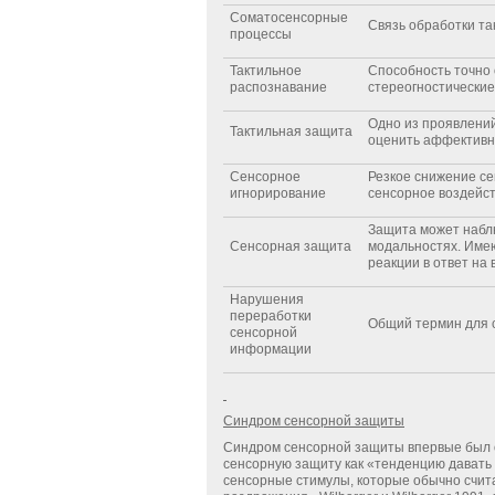
Соматосенсорные
Связь обработки та
процессы
Тактильное
Способность точно 
распознавание
стереогностические
Одно из проявлени
Тактильная защита
оценить аффективн
Сенсорное
Резкое снижение се
игнорирование
сенсорное воздейст
Защита может наблю
Сенсорная защита
модальностях. Имею
реакции в ответ на
Нарушения
переработки
Общий термин для 
сенсорной
информации
Синдром сенсорной защиты
Синдром сенсорной защиты впервые был опи
сенсорную защиту как «тенденцию давать 
сенсорные стимулы, которые обычно счи