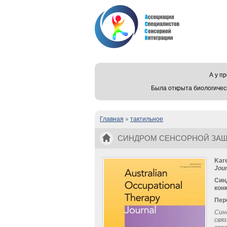
А у 
Была открыта биологичес
Главная
»
тактильное
Вы здесь
СИНДРОМ СЕНСОРНОЙ ЗАЩИ
Kare
Jour
Син
кон
Пер
Син
свя