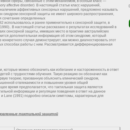
вной сферы, связанные с этим механизмом, в особый класс —
y affective disorder) В настоящей статье класс нарушений,
 наличием аффективных сенсорных нарушений, предложено называть
н синдром сенсорной защиты не имеет широкого распространения,
ся сочетание определенных
982 использовалось и ранее применительно к сенсорной защите, в
 (1990).. В настоящей статье рассказано о результатах исследований в
чаях сенсорной защиты, имевших место в практике австралийских
ержится дополнительная информация об этом синдроме, который
 конкретного случая демонстрирует, как можно диагностировать этот
ных способах работы с ним. Рассматривается дифференцированная
и, которые можно обозначить как избегание и настороженность в ответ
детей с трудностями обучения. Такую реакцию он обозначил как
рвую теорию, призванную объяснить клинический синдром,
вышенной отвлекаемости и повышении уровня общей
оящее время предполагается, что тактильная защита является
ильной информации и регуляции поведения в ответ на данное
n и Lane (1991) подробно описали симптомы, характерные для
словленные тактильной защитой