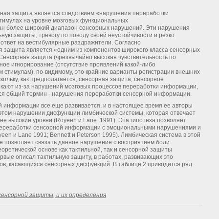
льная защита является следствием «нарушения переработки
тимулах на уровне мозговых функциональных
исан более широкий диапазон сенсорных нарушений. Эти нарушения
ную защиты, тревогу по поводу своей неустойчивости и резко
ответ на вестибулярные раздражители. Согласно
я защита является «одним из компонентов широкого класса сенсорных
. Сенсорная защита (чрезвычайно высокая чувствительность по
ное игнорирование (отсутствие проявлений какой-либо
 стимулам), по-видимому, это крайние варианты регистрации внешних
кольку, как предполагается, сенсорная защита, сенсорное
икают из-за нарушений мозговых процессов переработки информации,
ся общий термин - нарушения переработки сенсорной информации.
 информации все еще развивается, и в настоящее время ее авторы
этом нарушении дисфункции лимбической системы, которая отвечает
е высокие уровни (Royeen и Lane 1991). Эта гипотеза позволяет
переработки сенсорной информации с эмоциональными нарушениями и
n и Lane 1991; Bennett и Peterson 1995). Лимбическая система в этой
ое позволяет связать данное нарушение с восприятием боли.
оретической основе как тактильной, так и сенсорной защиты
первые описал тактильную защиту, в работах, развивающих это
ов, касающихся сенсорных дисфункций. В таблице 2 приводится ряд
сенсорной защиты, и их определения