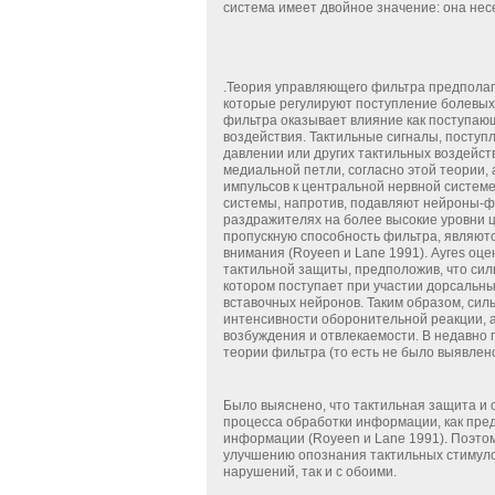
система имеет двойное значение: она не
.Теория управляющего фильтра предполага
которые регулируют поступление болевых 
фильтра оказывает влияние как поступаю
воздействия. Тактильные сигналы, посту
давлении или других тактильных воздейс
медиальной петли, согласно этой теории,
импульсов к центральной нервной систем
системы, напротив, подавляют нейроны-ф
раздражителях на более высокие уровни 
пропускную способность фильтра, являютс
внимания (Royeen и Lane 1991). Аугеs о
тактильной защиты, предположив, что сил
котором поступает при участии дорсальны
вставочных нейронов. Таким образом, си
интенсивности оборонительной реакции, а
возбуждения и отвлекаемости. В недавно
теории фильтра (то есть не было выявлен
Было выяснено, что тактильная защита и 
процесса обработки информации, как пред
информации (Royeen и Lane 1991). Поэто
улучшению опознания тактильных стимулов.
нарушений, так и с обоими.