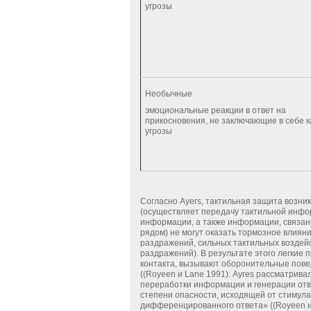
угрозы
Необычные
эмоциональные реакции в ответ на
прикосновения, не заключающие в себе к
угрозы
Согласно Ауегs, тактильная защита возни
(осуществляет передачу тактильной инфо
информации, а также информации, связан
рядом) не могут оказать тормозное влиян
раздражений, сильных тактильных воздей
раздражений). В результате этого легкие
контакта, вызывают оборонительные пове
((Royeen и Lane 1991). Аугеs рассматри
переработки информации и генерации отве
степени опасности, исходящей от стимула
дифференцированного ответа» ((Royeen и L