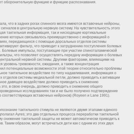
сет оборонительную функцию и функцию распознавания.
ла, что в задних рогах спинного мозга имеются вставочные нейроны,
сигналов в центральную нервную систему. На чувствительность этого
щая тактильная информация, так и нисходящие кортикальные
пление которых связывалось преимущественно с информацией о
твиях, передающихся с помощью дорсальных отделов системы
 активируют фильтр, что приводит к затруднению поступления болевых
е. Болевые импульсы, поступающие при участии спиноталамической
ильтры, что позволяет осуществлять передачу информации о болевых
центральной нервной системы. Другими факторами, влияющими на
я уровень тревожности, ожидания, а также концентрация
ценил потенциальные возможности этой теории относительно проблемы
ьное тактильное воздействие по типу надавливания, информация о
х отделов системы медиальной петли, должно приводить к активации
льное давящее воздействие должно приводить к снижению
 это, в свою очередь, должно приводить к снижению общего
 проведенных исследованиях так и не было получено подтверждение
о соответствующих вставочных нейронов) (Royeen и Lane 1991).
опознание тактильного стимула не являются двумя этапами единого
полагал Аугеs; это два отдельных процесса переработки тактильной
му снижение тактильной защиты не может автоматически приводить к
 Таким образом, могут встречаться дети как с одним из этих двух