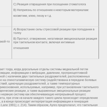
С) Реакция отвращения при посещении стоматолога
В) Неприязнь по отношению к некоторым материалам:
косметике, клею, песку и т.д.
А) Возрастание силы стрессовой реакции при попадании в
толпу
В) Протест, отвержение, негативная эмоциональная реакция
акой-то
при тактильном контакте, включая интимные
отношения
кает тогда, когда дорсальные отделы системы медиальной петли
рмации, информации о вибрации, давлении, проприоцептивной
ной с наличием двух тактильных раздражителей, расположенных
ие на спиноталамическую систему (задействована в передаче болевых
ствий, щекочущих раздражителей, а также температурных
 прикосновения, используемые, например, при установлении тактильного
денческие реакции, а также выраженные эмоциональные реакции
вал нервную систему как обеспечивающую непрерывный процесс
та, при этом «в начале каждого такого цикла происходит определение
, а в конце происходит интерпретация информации и генерация
ane 1991); с. 214). Таким образом, Аугеs предполагал, что тактильная