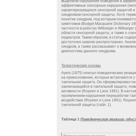
выделили нарушения поведения и аффекти
аффективные сенсорные нарушения (sensor
характеризующихся сенсорной защитой и
синдромом сенсорной защиты. Хотя терми
понятие синдром, под которым понимает
симптомов (Budget Macquarie Dictionary 1
частности в работах Wilbarger и Wilbarger
области сенсорной защиты, а также о слу
педиатров. Таким образом, в статье сод
достаточно широко распространен. Анализ
синдром, а также рассказывает о возмож
диагностика данного синдрома.
Теоретические основы
Ayers (1975) описал поведенческие реакци
на прикосновение, которые встречаются у 
тактильная защита. Он сформулировал пе
заключающийся в тактильной защите, по
активности (Royeen и Lane 1991). В наст
проявлением нарушения переработки такт
воздействие (Royeen и Lane 1991). Royee
тактильной защиты (табл. 1).
Таблица 1
Поведенческие реакции, обу