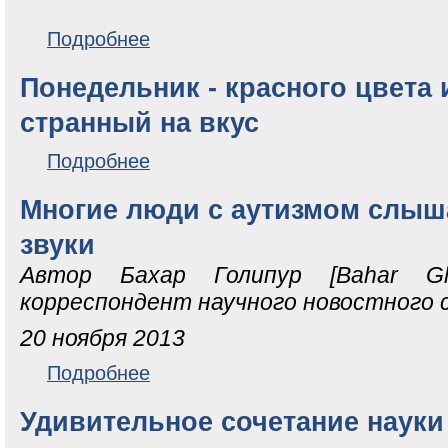
о Синестезии можно научить
Подробнее
Понедельник - красного цвета 
странный на вкус
о Понедельник - красного цвета и очень странный н
Подробнее
Многие люди с аутизмом слыша
звуки
Автор Бахар Голипур [Bahar Gh
корреспондент научного новостного с
20 ноября 2013
о Многие люди с аутизмом слышат цвета и видят зв
Подробнее
Удивительное сочетание науки