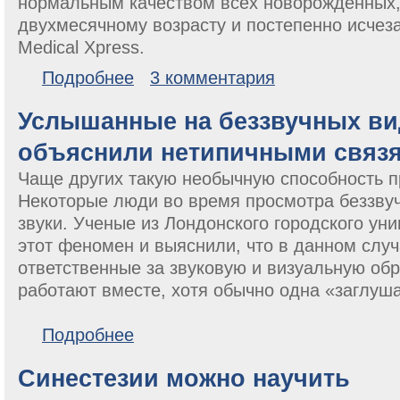
нормальным качеством всех новорожденных, 
двухмесячному возрасту и постепенно исчеза
Medical Xpress.
о Ученые обнаружили синестезию у всех младенце
Подробнее
3 комментария
Услышанные на беззвучных ви
объяснили нетипичными связя
Чаще других такую необычную способность 
Некоторые люди во время просмотра беззву
звуки. Ученые из Лондонского городского ун
этот феномен и выяснили, что в данном случ
ответственные за звуковую и визуальную об
работают вместе, хотя обычно одна «заглуша
о Услышанные на беззвучных видео звуки объясни
Подробнее
Синестезии можно научить