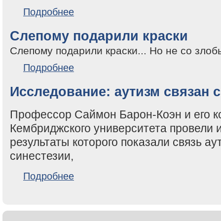
о Удивительное сочетание науки и музыки!
Подробнее
Слепому подарили краски
Слепому подарили краски... Но не со злобы
о Слепому подарили краски
Подробнее
Исследование: аутизм связан с
Профессор Саймон Барон-Коэн и его к
Кембриджского университета провели 
результаты которого показали связь ау
синестезии,
о Исследование: аутизм связан с синестезией
Подробнее