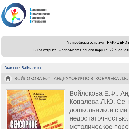
А у проблемы есть имя - НАРУШЕ
Была открыта биологическая основа нарушений обработ
Главная
»
Библиотека
Вы здесь
ВОЙЛОКОВА Е.Ф., АНДРУХОВИЧ Ю.В. КОВАЛЕВА Л
ДОШКОЛЬНИКОВ С ИНТЕЛЛЕКТУАЛЬНОЙ НЕДОСТА
Войлокова Е.Ф., А
Ковалева Л.Ю. Се
дошкольников с ин
недостаточностью.
методическое пос