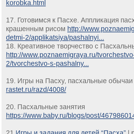
korobka.html
17. Готовимся к Пасхе. Аппликация пас
крашенным рисом
http://www.poznaemig
detmi-2/applikatsiya/pashalnyi...
18. Креативное творчество с Пасхаль
http://www.poznaemigraya.ru/tvorchestvo
2/tvorchestvo-s-pashalny...
19. Игры на Пасху, пасхальные обыча
rastet.ru/razd/4008/
20. Пасхальные занятия
https://www.baby.ru/blogs/post/4679860
21.
Игры и задания для детей “Пасха”
| 