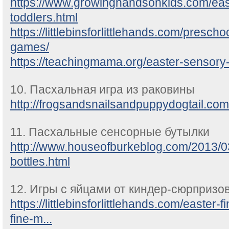
https://www.growinghandsonkids.com/east
toddlers.html
https://littlebinsforlittlehands.com/prescho
games/
https://teachingmama.org/easter-sensory-
10. Пасхальная игра из раковины
http://frogsandsnailsandpuppydogtail.com
11. Пасхальные сенсорные бутылки
http://www.houseofburkeblog.com/2013/0
bottles.html
12. Игры с яйцами от киндер-сюрпризо
https://littlebinsforlittlehands.com/easter-f
fine-m...